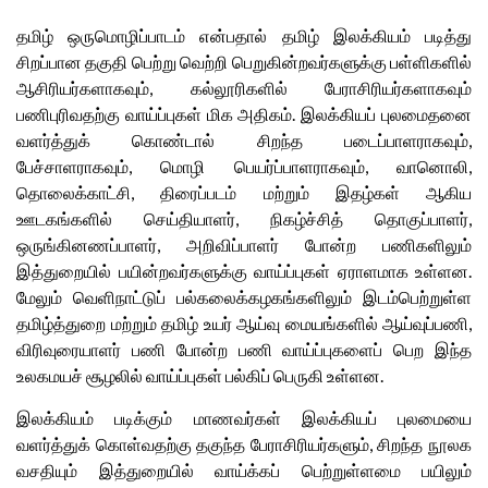
தமிழ் ஒருமொழிப்பாடம் என்பதால் தமிழ் இலக்கியம் படித்து
சிறப்பான தகுதி பெற்று வெற்றி பெறுகின்றவர்களுக்கு பள்ளிகளில்
ஆசிரியர்களாகவும், கல்லூரிகளில் பேராசிரியர்களாகவும்
பணிபுரிவதற்கு வாய்ப்புகள் மிக அதிகம். இலக்கியப் புலமைதனை
வளர்த்துக் கொண்டால் சிறந்த படைப்பாளராகவும்,
பேச்சாளராகவும், மொழி பெயர்ப்பாளராகவும், வானொலி,
தொலைக்காட்சி, திரைப்படம் மற்றும் இதழ்கள் ஆகிய
ஊடகங்களில் செய்தியாளர், நிகழ்ச்சித் தொகுப்பாளர்,
ஒருங்கினணப்பாளர், அறிவிப்பாளர் போன்ற பணிகளிலும்
இத்துறையில் பயின்றவர்களுக்கு வாய்ப்புகள் ஏராளமாக உள்ளன.
மேலும் வெளிநாட்டுப் பல்கலைக்கழகங்களிலும் இடம்பெற்றுள்ள
தமிழ்த்துறை மற்றும் தமிழ் உயர் ஆய்வு மையங்களில் ஆய்வுப்பணி,
விரிவுரையாளர் பணி போன்ற பணி வாய்ப்புகளைப் பெற இந்த
உலகமயச் சூழலில் வாய்ப்புகள் பல்கிப் பெருகி உள்ளன.
இலக்கியம் படிக்கும் மாணவர்கள் இலக்கியப் புலமையை
வளர்த்துக் கொள்வதற்கு தகுந்த பேராசிரியர்களும், சிறந்த நூலக
வசதியும் இத்துறையில் வாய்க்கப் பெற்றுள்ளமை பயிலும்